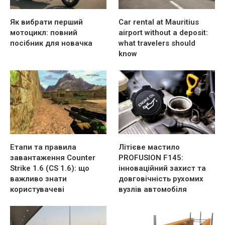
Як вибрати перший
Car rental at Mauritius
мотоцикл: повний
airport without a deposit:
посібник для новачка
what travelers should
know
Етапи та правила
Літієве мастило
завантаження Counter
PROFUSION F145:
Strike 1.6 (CS 1.6): що
інноваційний захист та
важливо знати
довговічність рухомих
користувачеві
вузлів автомобіля