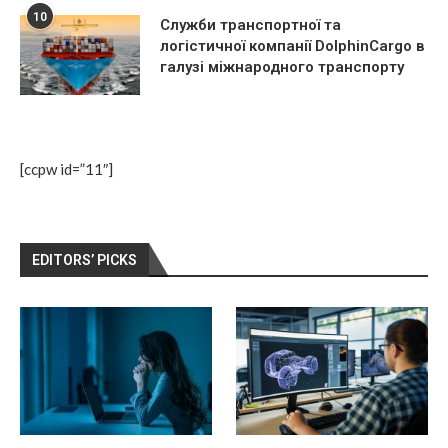
10
Служби транспортної та
логістичної компанії DolphinCargo в
галузі міжнародного транспорту
[ccpw id=”11″]
EDITORS’ PICKS