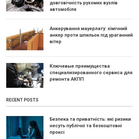
довговічність рухомих вузлів
автомобіля
Анкерування мауерлату: хімічний
анкер проти шпильок під ураганний
вітер
Ключевые преимущества
специализированного сервиса для
ремонта АКПП
RECENT POSTS
Безпека та приватність: які ризики
несуть публічні та безкоштовні
проксі