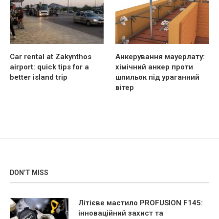
Car rental at Zakynthos
Анкерування мауерлату:
airport: quick tips for a
хімічний анкер проти
better island trip
шпильок під ураганний
вітер
DON’T MISS
Літієве мастило PROFUSION F145:
інноваційний захист та