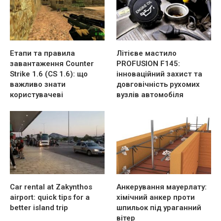
Етапи та правила
Літієве мастило
завантаження Counter
PROFUSION F145:
Strike 1.6 (CS 1.6): що
інноваційний захист та
важливо знати
довговічність рухомих
користувачеві
вузлів автомобіля
Car rental at Zakynthos
Анкерування мауерлату:
airport: quick tips for a
хімічний анкер проти
better island trip
шпильок під ураганний
вітер