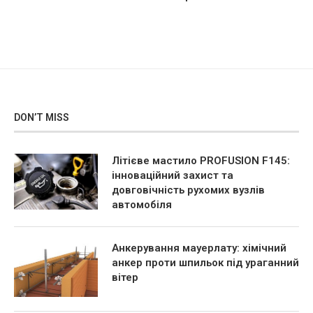
DON’T MISS
Літієве мастило PROFUSION F145:
інноваційний захист та
довговічність рухомих вузлів
автомобіля
Анкерування мауерлату: хімічний
анкер проти шпильок під ураганний
вітер