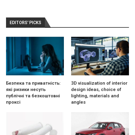
EDITORS’ PICKS
Безпека та приватність:
3D visualization of interior
які ризики несуть
design ideas, choice of
публічні та безкоштовні
lighting, materials and
проксі
angles