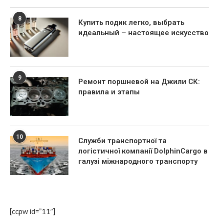
8
Купить подик легко, выбрать
идеальный – настоящее искусство
9
Ремонт поршневой на Джили СК:
правила и этапы
10
Служби транспортної та
логістичної компанії DolphinCargo в
галузі міжнародного транспорту
[ccpw id=”11″]