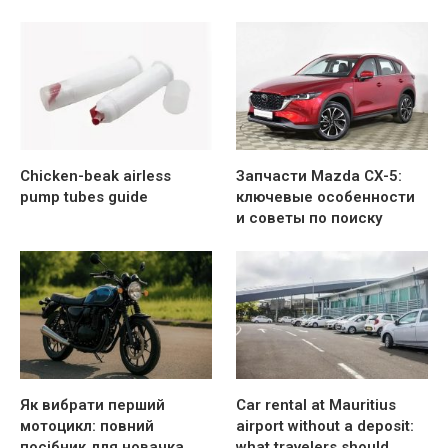
Chicken-beak airless
Запчасти Mazda CX-5:
pump tubes guide
ключевые особенности
и советы по поиску
Як вибрати перший
Car rental at Mauritius
мотоцикл: повний
airport without a deposit:
посібник для новачка
what travelers should