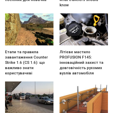
know
Етапи та правила
Літієве мастило
завантаження Counter
PROFUSION F145:
Strike 1.6 (CS 1.6): що
інноваційний захист та
важливо знати
довговічність рухомих
користувачеві
вузлів автомобіля