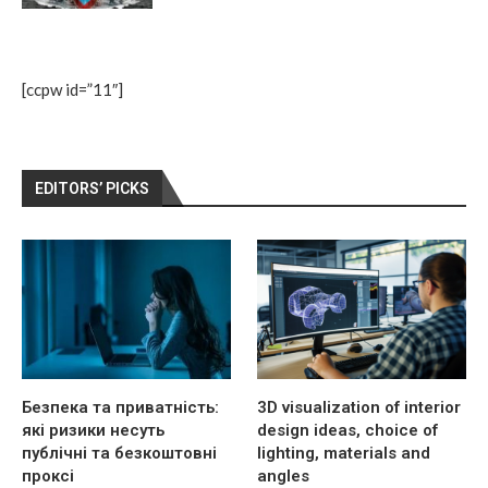
[ccpw id=”11″]
EDITORS’ PICKS
Безпека та приватність:
3D visualization of interior
які ризики несуть
design ideas, choice of
публічні та безкоштовні
lighting, materials and
проксі
angles