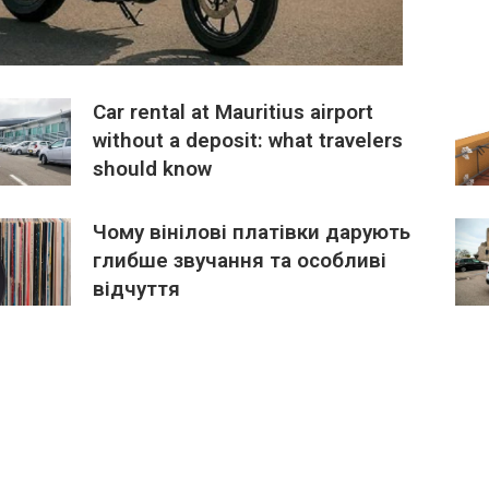
Car rental at Mauritius airport
without a deposit: what travelers
should know
Чому вінілові платівки дарують
глибше звучання та особливі
відчуття