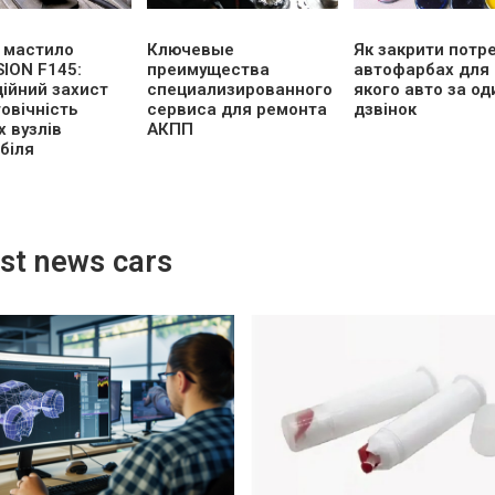
е мастило
Ключевые
Як закрити потре
ION F145:
преимущества
автофарбах для 
ційний захист
специализированного
якого авто за од
овічність
сервиса для ремонта
дзвінок
х вузлів
АКПП
біля
st news cars