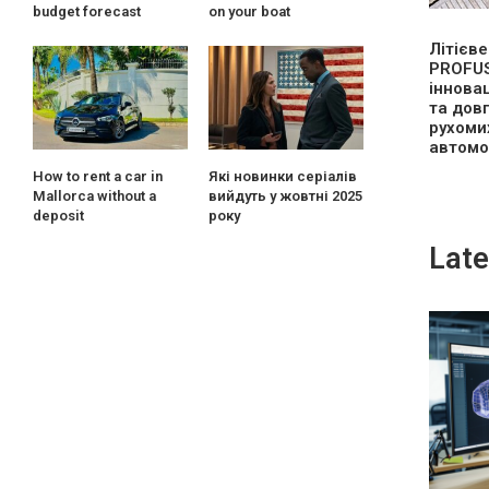
budget forecast
on your boat
Літієв
PROFUS
іннова
та довг
рухоми
автомо
How to rent a car in
Які новинки серіалів
Mallorca without a
вийдуть у жовтні 2025
deposit
року
Late