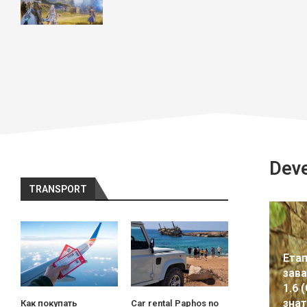
Dev
TRANSPORT
Етап
зава
1.6 
знат
Как покупать
Car rental Paphos no