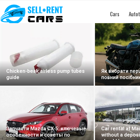
Cars
Autot
Етапи та прави
Як вибрати перший мотоцикл:
Counter Strike 1
повний посібник для новачка
важливо знати..
Літієве мастил
Car rental at Mauritius airport
F145: інновацій
without a deposit: what travelers
довговічність р