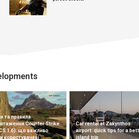
elopments
и та правила
нтаження Counter Strike
Car rental at Zakynthos
(CS 1.6): що важливо
airport: quick tips for a bet
и користувачеві
island trip