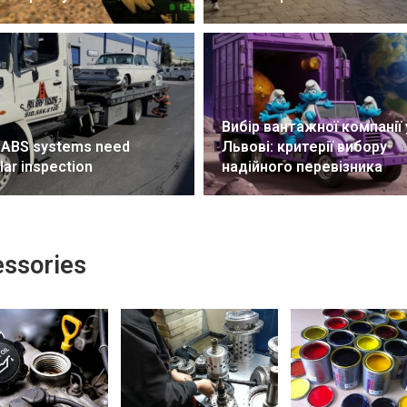
Вибір вантажної компанії 
 ABS systems need
Львові: критерії вибору
lar inspection
надійного перевізника
ssories