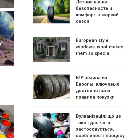
Летние шины:
безопасность и
комфорт в жаркий
сезон
European style
у
windows: what makes
them so special
Б/У резина из
Европы: ключевые
достоинства и
правила покупки
Вулканізація: що це
таке і для чого
застосовується,
особливості процесу