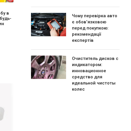
бу в
Чому перевірка авто
будь-
є обов’язковою
ин
перед покупкою:
рекомендації
експертів
Очиститель дисков с
индикатором:
инновационное
средство для
идеальной чистоты
колес