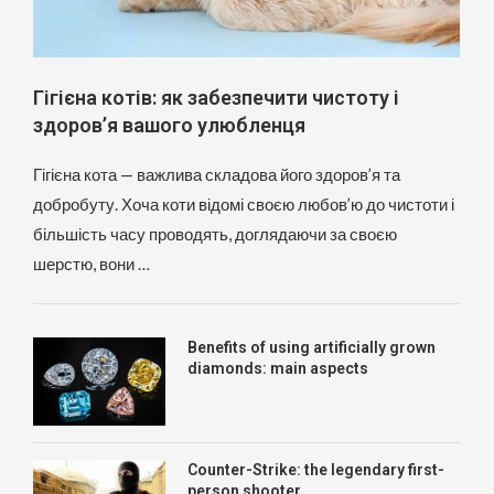
Гігієна котів: як забезпечити чистоту і
здоров’я вашого улюбленця
Гігієна кота — важлива складова його здоров’я та
добробуту. Хоча коти відомі своєю любов’ю до чистоти і
більшість часу проводять, доглядаючи за своєю
шерстю, вони …
Benefits of using artificially grown
diamonds: main aspects
Counter-Strike: the legendary first-
person shooter