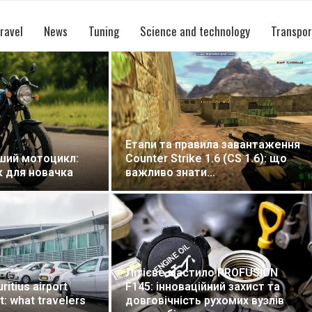
ravel
News
Tuning
Science and technology
Transpor
ла завантаження
.6 (CS 1.6): що
.
Car rental at Zakynt
о PROFUSION
for a better island tr
ний захист та
ухомих вузлів