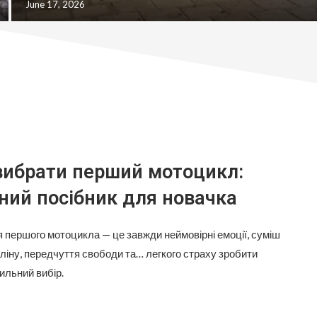
для ремонта
вибрати перший мотоцикл:
ний посібник для новачка
я першого мотоцикла — це завжди неймовірні емоції, суміш
ліну, передчуття свободи та… легкого страху зробити
ильний вибір.