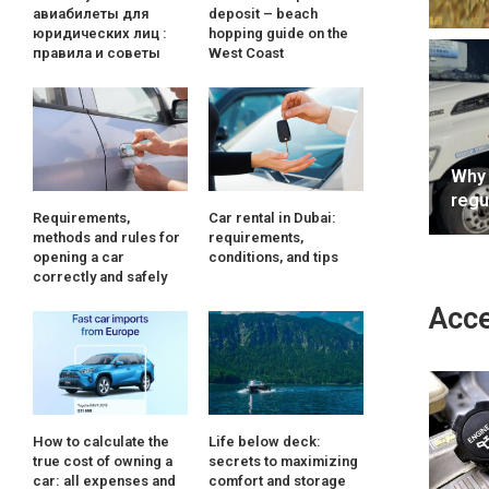
авиабилеты для
deposit – beach
юридических лиц :
hopping guide on the
правила и советы
West Coast
Why
regu
Requirements,
Car rental in Dubai:
methods and rules for
requirements,
opening a car
conditions, and tips
correctly and safely
Acce
How to calculate the
Life below deck:
true cost of owning a
secrets to maximizing
car: all expenses and
comfort and storage