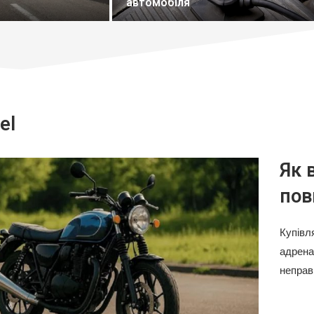
June 17, 2026
el
Як 
пов
Купівл
адрена
неправ