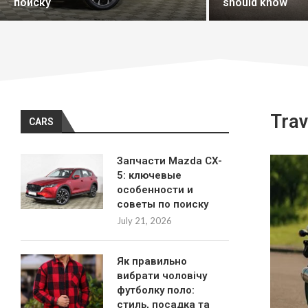
should know
автомобіля
Trav
CARS
Запчасти Mazda CX-
5: ключевые
особенности и
советы по поиску
July 21, 2026
Як правильно
вибрати чоловічу
футболку поло:
стиль, посадка та