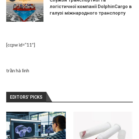
Служби транспортної та
логістичної компанії DolphinCargo в
галузі міжнародного транспорту
[ccpw id=”11″]
trần hà linh
EDITORS’ PICKS