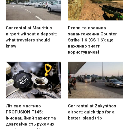
Car rental at Mauritius
Етапи та правила
airport without a deposit:
завантаження Counter
what travelers should
Strike 1.6 (CS 1.6): що
know
важливо знати
користувачеві
Літієве мастило
Car rental at Zakynthos
PROFUSION F145:
airport: quick tips for a
інноваційний захист та
better island trip
довговічність рухомих