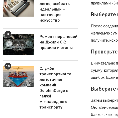
правилами «Зна
легко, выбрать
идеальный –
Выберите 
настоящее
искусство
После создани
желаемую сумм
9
Ремонт поршневой
получите, исхо
на Джили СК:
правила и этапы
Проверьте
Внимательно п
10
Служби
сумму, котора
транспортної та
ошибок. Если 
логістичної
компанії
Выберите 
DolphinCargo в
галузі
Затем выберит
міжнародного
Онлайн-сервис
транспорту
банковские пе