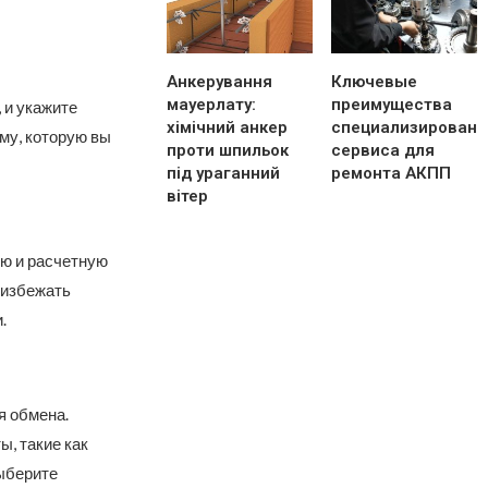
Анкерування
Ключевые
мауерлату:
преимущества
 и укажите
хімічний анкер
специализированн
му, которую вы
проти шпильок
сервиса для
під ураганний
ремонта АКПП
вітер
ию и расчетную
 избежать
.
я обмена.
, такие как
ыберите