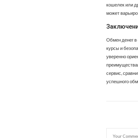
кошелек или д
может варьиро
Заключен
Обмен денег в
курсы и безопа
уверенно орие
преимуществам
сервис, сравни
успешного обм