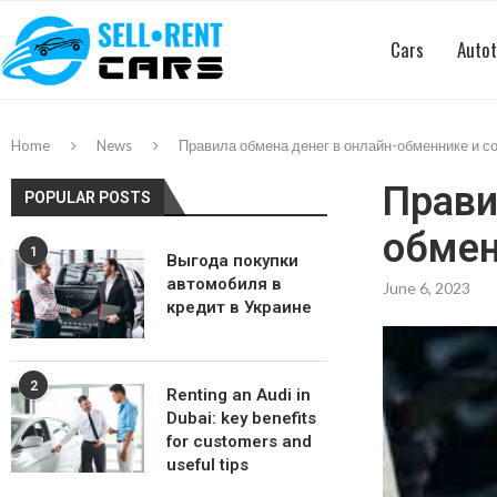
Cars
Autot
Home
News
Правила обмена денег в онлайн-обменнике и с
Прави
POPULAR POSTS
обмен
1
Выгода покупки
автомобиля в
June 6, 2023
кредит в Украине
2
Renting an Audi in
Dubai: key benefits
for customers and
useful tips