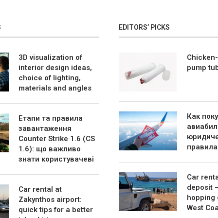
S
EDITORS’ PICKS
3D visualization of
Chicken-
interior design ideas,
pump tu
choice of lighting,
materials and angles
Как пок
Етапи та правила
авиабил
завантаження
юридиче
Counter Strike 1.6 (CS
правила
1.6): що важливо
знати користувачеві
Car rent
deposit 
Car rental at
hopping 
Zakynthos airport:
West Coa
quick tips for a better