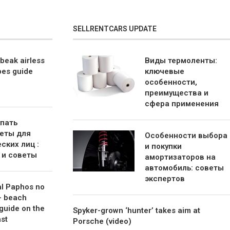
SELLRENTCARS UPDATE
beak airless
Виды термоленты:
bes guide
ключевые
особенности,
преимущества и
сфера применения
упать
еты для
Особенности выбора
ских лиц :
и покупки
 и советы
амортизаторов на
автомобиль: советы
экспертов
al Paphos no
– beach
guide on the
Spyker-grown ‘hunter’ takes aim at
st
Porsche (video)