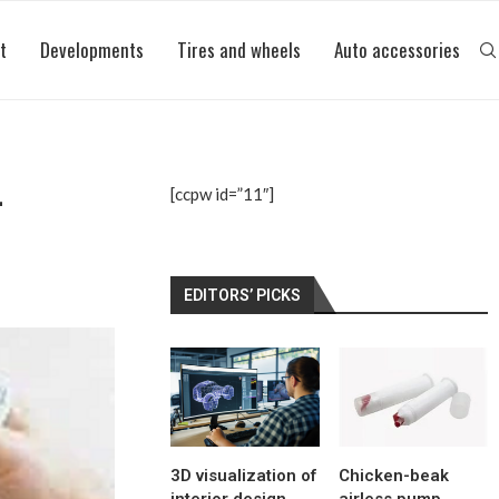
t
Developments
Tires and wheels
Auto accessories
-
[ccpw id=”11″]
EDITORS’ PICKS
3D visualization of
Chicken-beak