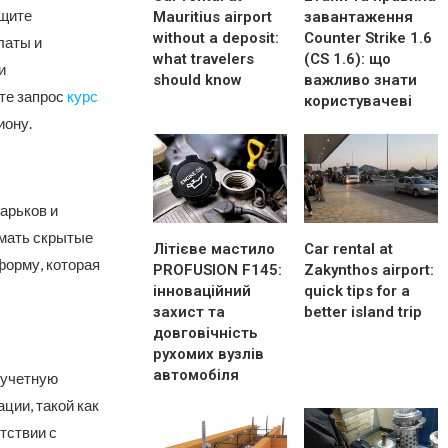
Ищите
Mauritius airport
завантаження
without a deposit:
Counter Strike 1.6
латы и
what travelers
(CS 1.6): що
и
should know
важливо знати
те запрос
курс
користувачеві
иону.
арьков и
мать скрытые
Літієве мастило
Car rental at
форму, которая
PROFUSION F145:
Zakynthos airport:
інноваційний
quick tips for a
захист та
better island trip
довговічність
рухомих вузлів
автомобіля
 учетную
ции, такой как
тствии с