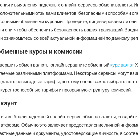
чения и выявления надежных онлайн-сервисов обмена валюты. 
оложительными отзывами клиентов, безопасными способами оп
собными обменными курсами. Проверьте, лицензированы ли они 
ли они, чтобы обеспечить безопасность ваших транзакций. Введи
и ознакомьтесь со всей актуальной информацией по данному рег
обменные курсы и комиссии
вершить обмен валюты онлайн, сравните обменный
курс валют
Х
гаемые различными платформами. Некоторые сервисы могут взи
длагать невыгодные тарифы, поэтому очень важно выбрать плат
нкурентоспособные тарифы и прозрачную структуру комиссий.
ккаунт
ак вы выбрали надежный онлайн-сервис обмена валюты, создайте
платформе. Обычно это включает предоставление личной информа
тактные данные и документы, удостоверяющие личность, в соотве