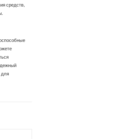
ия средств,
ы.
тоспособные
можете
ться
адежный
 для