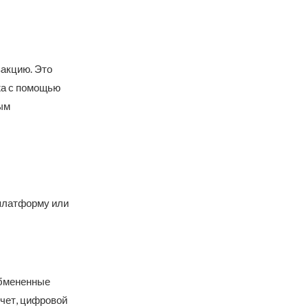
акцию. Это
жа с помощью
ым
 платформу или
обмененные
счет, цифровой