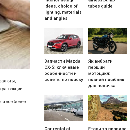
interior design
airless pump
ideas, choice of
tubes guide
lighting, materials
and angles
Запчасти Mazda
Як вибрати
CX-5: ключевые
перший
особенности и
мотоцикл:
советы по поиску
повний посібник
 валюты,
для новачка
транзакции.
ся все более
Car rental at
Етапи та правила