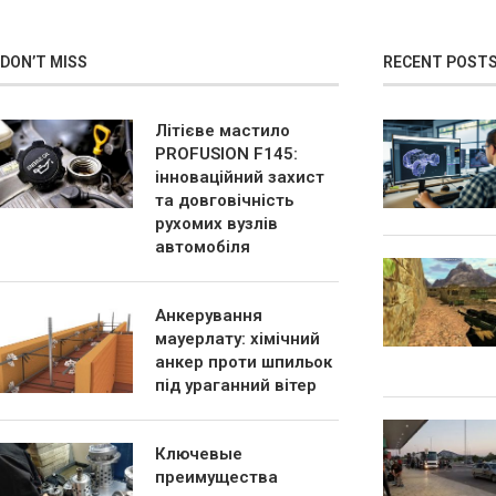
DON’T MISS
RECENT POST
Літієве мастило
PROFUSION F145:
інноваційний захист
та довговічність
рухомих вузлів
автомобіля
Анкерування
мауерлату: хімічний
анкер проти шпильок
під ураганний вітер
Ключевые
преимущества