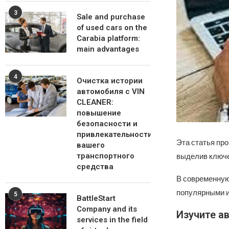
3
Sale and purchase
of used cars on the
Carabia platform:
main advantages
4
Очистка истории
автомобиля с VIN
CLEANER:
повышение
безопасности и
привлекательности
Эта статья про
вашего
выделив ключе
транспортного
средства
В современную
популярными и
5
BattleStart
Company and its
Изучите а
services in the field