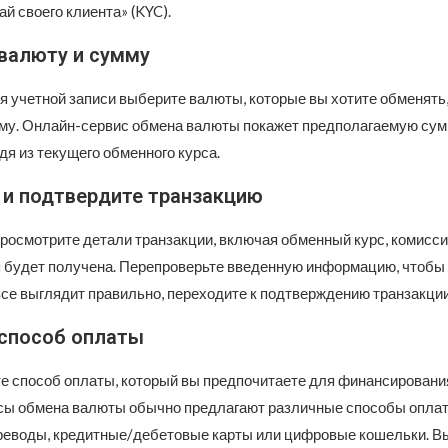
й своего клиента» (KYC).
валюту и сумму
я учетной записи выберите валюты, которые вы хотите обменять,
у. Онлайн-сервис обмена валюты покажет предполагаемую сум
дя из текущего обменного курса.
 и подтвердите транзакцию
росмотрите детали транзакции, включая обменный курс, комисс
я будет получена. Перепроверьте введенную информацию, чтобы
все выглядит правильно, переходите к подтверждению транзакции
способ оплаты
е способ оплаты, который вы предпочитаете для финансировани
ы обмена валюты обычно предлагают различные способы оплаты
реводы, кредитные/дебетовые карты или цифровые кошельки. В