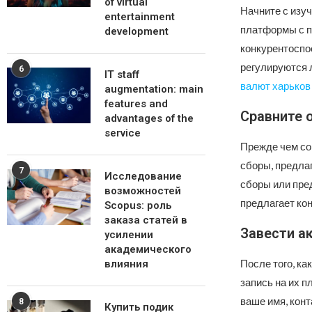
of virtual
Начните с изу
entertainment
платформы с п
development
конкурентоспо
регулируются 
6
IT staff
валют харьков
augmentation: main
features and
Сравните 
advantages of the
service
Прежде чем со
сборы, предла
7
Исследование
сборы или пре
возможностей
предлагает ко
Scopus: роль
заказа статей в
Завести а
усилении
академического
После того, к
влияния
запись на их 
ваше имя, кон
8
Купить подик