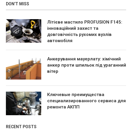
DON’T MISS
Літієве мастило PROFUSION F145:
інноваційний захист та
довговічність рухомих вузлів
автомобіля
Анкерування мауерлату: хімічний
анкер проти шпильок під ураганний
вітер
Ключевые преимущества
специализированного сервиса для
ремонта АКПП
RECENT POSTS