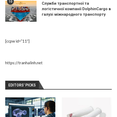
10
Служби транспортної та
логістичної компанії DolphinCargo в
галузі міжнародного транспорту
[ccpw id=”11″]
https://tranhalinh.net
EDITORS’ PICKS