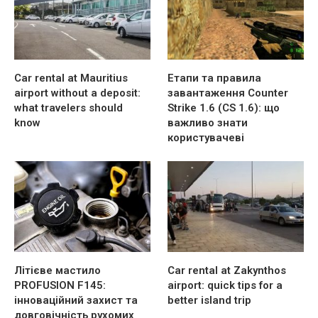
Car rental at Mauritius
Етапи та правила
airport without a deposit:
завантаження Counter
what travelers should
Strike 1.6 (CS 1.6): що
know
важливо знати
користувачеві
Літієве мастило
Car rental at Zakynthos
PROFUSION F145:
airport: quick tips for a
інноваційний захист та
better island trip
довговічність рухомих