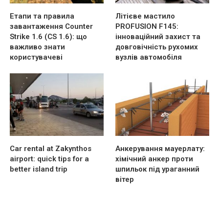
Етапи та правила
Літієве мастило
завантаження Counter
PROFUSION F145:
Strike 1.6 (CS 1.6): що
інноваційний захист та
важливо знати
довговічність рухомих
користувачеві
вузлів автомобіля
Car rental at Zakynthos
Анкерування мауерлату:
airport: quick tips for a
хімічний анкер проти
better island trip
шпильок під ураганний
вітер