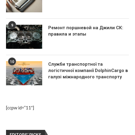
9
Ремонт поршневой на Джили СК:
правила и этапы
10
Служби транспортної та
логістичної компанії DolphinCargo в
галузі міжнародного транспорту
[ccpw id=”11″]
EDITORS’ PICKS