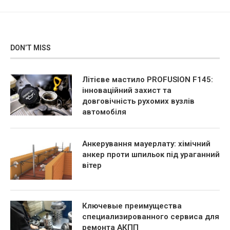
DON’T MISS
Літієве мастило PROFUSION F145:
інноваційний захист та
довговічність рухомих вузлів
автомобіля
Анкерування мауерлату: хімічний
анкер проти шпильок під ураганний
вітер
Ключевые преимущества
специализированного сервиса для
ремонта АКПП