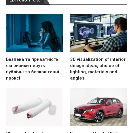
Безпека та приватність:
3D visualization of interior
які ризики несуть
design ideas, choice of
публічні та безкоштовні
lighting, materials and
проксі
angles