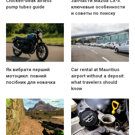
Chicken-beak airless
Запчасти Mazda CX-5:
pump tubes guide
ключевые особенности
и советы по поиску
Як вибрати перший
Car rental at Mauritius
мотоцикл: повний
airport without a deposit:
посібник для новачка
what travelers should
know