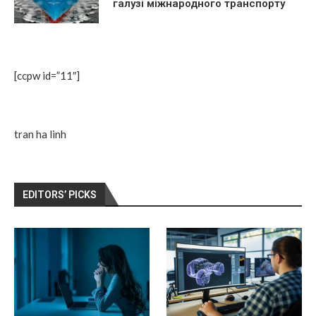
галузі міжнародного транспорту
[ccpw id=”11″]
tran ha linh
EDITORS’ PICKS