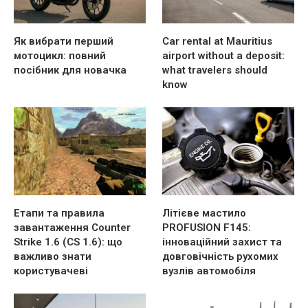
Як вибрати перший
Car rental at Mauritius
мотоцикл: повний
airport without a deposit:
посібник для новачка
what travelers should
know
Етапи та правила
Літієве мастило
завантаження Counter
PROFUSION F145:
Strike 1.6 (CS 1.6): що
інноваційний захист та
важливо знати
довговічність рухомих
користувачеві
вузлів автомобіля