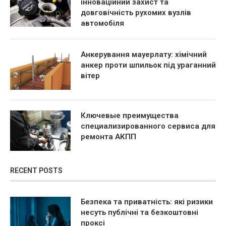
інноваційний захист та
довговічність рухомих вузлів
автомобіля
Анкерування мауерлату: хімічний
анкер проти шпильок під ураганний
вітер
Ключевые преимущества
специализированного сервиса для
ремонта АКПП
RECENT POSTS
Безпека та приватність: які ризики
несуть публічні та безкоштовні
проксі