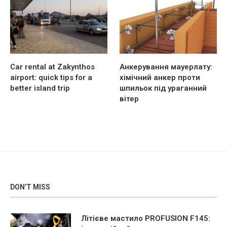
Car rental at Zakynthos
Анкерування мауерлату:
airport: quick tips for a
хімічний анкер проти
better island trip
шпильок під ураганний
вітер
DON’T MISS
Літієве мастило PROFUSION F145: