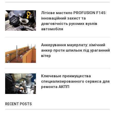
Літієве мастило PROFUSION F145:
інноваційний захист та
довговічність рухомих вузлів
автомобіля
Анкерування мауерлату: хімічний
анкер проти шпильок під ураганний
вітер
Ключевые преимущества
специализированного сервиса для
ремонта АКПП
RECENT POSTS