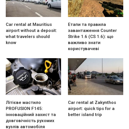
Car rental at Mauritius
Етапи та правила
airport without a deposit:
завантаження Counter
what travelers should
Strike 1.6 (CS 1.6): що
know
важливо знати
користувачеві
Літієве мастило
Car rental at Zakynthos
PROFUSION F145:
airport: quick tips for a
інноваційний захист та
better island trip
довговічність рухомих
вузлів автомобіля