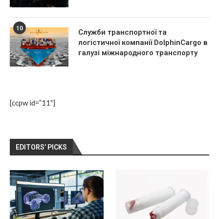
10
Служби транспортної та
логістичної компанії DolphinCargo в
галузі міжнародного транспорту
[ccpw id=”11″]
EDITORS’ PICKS