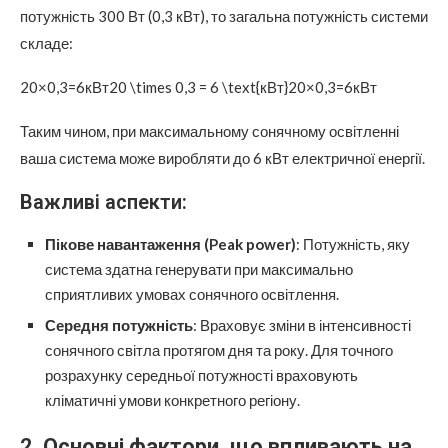
потужність 300 Вт (0,3 кВт), то загальна потужність системи
складе:
20×0,3=6кВт20 \times 0,3 = 6 \text{кВт}20×0,3=6кВт
Таким чином, при максимальному сонячному освітленні
ваша система може виробляти до 6 кВт електричної енергії.
Важливі аспекти:
Пікове навантаження (Peak power)
: Потужність, яку
система здатна генерувати при максимально
сприятливих умовах сонячного освітлення.
Середня потужність
: Враховує зміни в інтенсивності
сонячного світла протягом дня та року. Для точного
розрахунку середньої потужності враховують
кліматичні умови конкретного регіону.
2.
Основні фактори, що впливають на