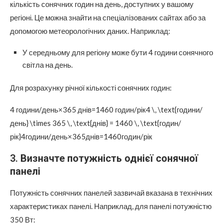
кількість сонячних годин на день, доступних у вашому
регіоні. Це можна знайти на спеціалізованих сайтах або за
допомогою метеорологічних даних. Наприклад:
У середньому для регіону може бути 4 години сонячного
світла на день.
Для розрахунку річної кількості сонячних годин:
4 години/день×365 днів=1460 годин/рік4 \, \text{години/
день} \times 365 \, \text{днів} = 1460 \, \text{годин/
рік}4години/день×365днів=1460годин/рік
3.
Визначте потужність однієї сонячної
панелі
Потужність сонячних панелей зазвичай вказана в технічних
характеристиках панелі. Наприклад, для панелі потужністю
350 Вт: