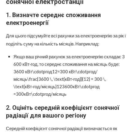
сонячної електростанції
1.
Визначте середнє споживання
електроенергії
Для цього підсумуйте всі рахунки за електроенергію за рік і
поділіть суму на кількість місяців. Наприклад:
Якщо ваш річний рахунок за електроенергію складає 3
600 кВт·год, то середнє споживання на місяць буде:
3600 кВт\cdotpгод12=300 кВт\cdotpгод/
місяць\frac{3600 \, \text{кВт·год}}{12} = 300 \,
\text{кВт·год/місяць}123600кВт\cdotpгод​
=300кВт\cdotpгод/місяць
2.
Оцініть середній коефіцієнт сонячної
радіації для вашого регіону
Середній коефіцієнт сонячної радіації визначається як