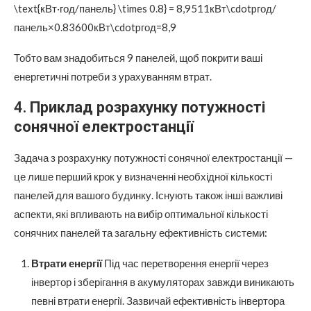
\text{кВт·год/панель} \times 0.8} = 8,9511кВт\cdotpгод/
панель×0.83600кВт\cdotpгод​=8,9
Тобто вам знадобиться 9 панелей, щоб покрити ваші
енергетичні потреби з урахуванням втрат.
4.
Приклад розрахунку потужності
сонячної електростанції
Задача з розрахунку потужності сонячної електростанції —
це лише перший крок у визначенні необхідної кількості
панелей для вашого будинку. Існують також інші важливі
аспекти, які впливають на вибір оптимальної кількості
сонячних панелей та загальну ефективність системи:
Втрати енергії
Під час перетворення енергії через
інвертор і зберігання в акумуляторах завжди виникають
певні втрати енергії. Зазвичай ефективність інвертора