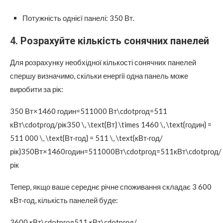
Потужність однієї панелі: 350 Вт.
4.
Розрахуйте кількість сонячних панелей
Для розрахунку необхідної кількості сонячних панелей
спершу визначимо, скільки енергії одна панель може
виробити за рік:
350 Вт×1460 годин=511000 Вт\cdotpгод=511
кВт\cdotpгод/рік350 \, \text{Вт} \times 1460 \, \text{годин} =
511 000 \, \text{Вт·год} = 511 \, \text{кВт·год/
рік}350Вт×1460годин=511000Вт\cdotpгод=511кВт\cdotpгод/
рік
Тепер, якщо ваше середнє річне споживання складає 3 600
кВт·год, кількість панелей буде:
3600 кВт\cdotpгод511 кВт\cdotpгод/