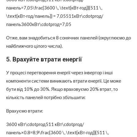
панель=7,05\frac{3600 \, \text{кВт·год}}{511 \,
\text{кВт·год/панель}} = 7,05511кВт\cdotpгод/
панель3600кВт\cdotpгод​=7,05
Отже, вам знадобиться 8 сонячних панелей (округлюємо до
найближчого цілого числа).
5.
Врахуйте втрати енергії
У процесі перетворення енергії через інвертор і інші
компоненти системи виникають втрати енергії. Це може
бути від 10% до 30%. Якщо враховуємо 20% втрат, то
кількість панелей потрібно збільшити:
Врахуємо втрати:
3600 кВт\cdotpгод511 кВт\cdotpгод/
панель×0.8=8,9\frac{3600 \, \text{кВт·год}}{511 \,