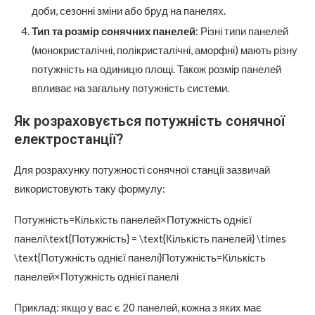
доби, сезонні зміни або бруд на панелях.
Тип та розмір сонячних панелей
: Різні типи панелей
(монокристалічні, полікристалічні, аморфні) мають різну
потужність на одиницю площі. Також розмір панелей
впливає на загальну потужність системи.
Як розраховується потужність сонячної
електростанції?
Для розрахунку потужності сонячної станції зазвичай
використовують таку формулу:
Потужність=Кількість панелей×Потужність однієї
панелі\text{Потужність} = \text{Кількість панелей} \times
\text{Потужність однієї панелі}Потужність=Кількість
панелей×Потужність однієї панелі
Приклад: якщо у вас є 20 панелей, кожна з яких має