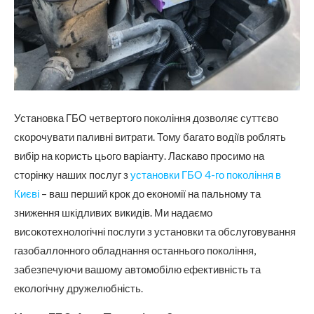
Установка ГБО четвертого покоління дозволяє суттєво
скорочувати паливні витрати. Тому багато водіїв роблять
вибір на користь цього варіанту.
Ласкаво просимо на
сторінку наших послуг з
установки ГБО 4-го покоління в
Києві
– ваш перший крок до економії на пальному та
зниження шкідливих викидів. Ми надаємо
високотехнологічні послуги з установки та обслуговування
газобаллонного обладнання останнього покоління,
забезпечуючи вашому автомобілю ефективність та
екологічну дружелюбність.