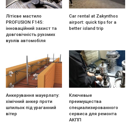
Літієве мастило
Car rental at Zakynthos
PROFUSION F145:
airport: quick tips for a
інноваційний захист та
better island trip
довговічність рухомих
вузлів автомобіля
Анкерування мауерлату:
Ключевые
хімічний анкер проти
преимущества
шпильок під ураганний
специализированного
вітер
сервиса для ремонта
АКПП