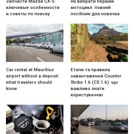
Запчасти Mazda CX-5:
Як вибрати перший
ключевые особенности
мотоцикл: повний
и советы по поиску
посібник для новачка
Car rental at Mauritius
Етапи та правила
airport without a deposit:
завантаження Counter
what travelers should
Strike 1.6 (CS 1.6): що
know
важливо знати
користувачеві