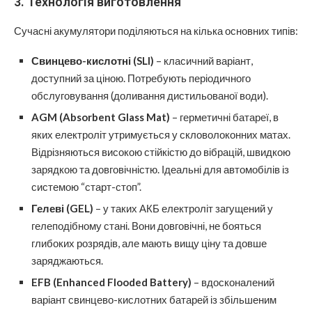
3. Технологія виготовлення
Сучасні акумулятори поділяються на кілька основних типів:
Свинцево-кислотні (SLI)
– класичний варіант,
доступний за ціною. Потребують періодичного
обслуговування (доливання дистильованої води).
AGM (Absorbent Glass Mat)
– герметичні батареї, в
яких електроліт утримується у скловолоконних матах.
Відрізняються високою стійкістю до вібрацій, швидкою
зарядкою та довговічністю. Ідеальні для автомобілів із
системою “старт-стоп”.
Гелеві (GEL)
– у таких АКБ електроліт загущений у
гелеподібному стані. Вони довговічні, не бояться
глибоких розрядів, але мають вищу ціну та довше
заряджаються.
EFB (Enhanced Flooded Battery)
– вдосконалений
варіант свинцево-кислотних батарей із збільшеним