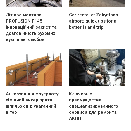
Літієве мастило
Car rental at Zakynthos
PROFUSION F145:
airport: quick tips for a
інноваційний захист та
better island trip
довговічність рухомих
вузлів автомобіля
Анкерування мауерлату:
Ключевые
хімічний анкер проти
преимущества
шпильок під ураганний
специализированного
вітер
сервиса для ремонта
АКПП