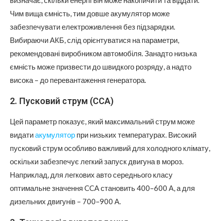
визначає, скільки енергії він може накопичити та віддати.
Чим вища ємність, тим довше акумулятор може
забезпечувати електроживлення без підзарядки.
Вибираючи АКБ, слід орієнтуватися на параметри,
рекомендовані виробником автомобіля. Занадто низька
ємність може призвести до швидкого розряду, а надто
висока – до перевантаження генератора.
2. Пусковий струм (CCA)
Цей параметр показує, який максимальний струм може
видати
акумулятор
при низьких температурах. Високий
пусковий струм особливо важливий для холодного клімату,
оскільки забезпечує легкий запуск двигуна в мороз.
Наприклад, для легкових авто середнього класу
оптимальне значення CCA становить 400–600 А, а для
дизельних двигунів – 700–900 А.