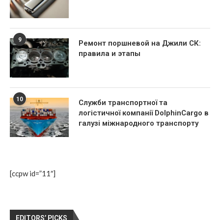
9
Ремонт поршневой на Джили СК:
правила и этапы
10
Служби транспортної та
логістичної компанії DolphinCargo в
галузі міжнародного транспорту
[ccpw id=”11″]
EDITORS’ PICKS