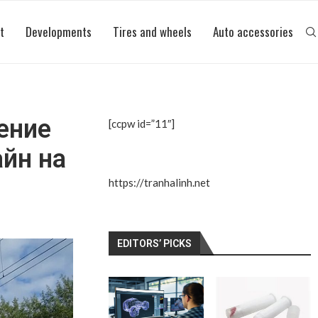
t
Developments
Tires and wheels
Auto accessories
ение
[ccpw id=”11″]
айн на
https://tranhalinh.net
EDITORS’ PICKS