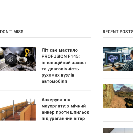
DON’T MISS
RECENT POST
Літієве мастило
PROFUSION F145:
інноваційний захист
та довговічність
рухомих вузлів
автомобіля
Анкерування
мауерлату: хімічний
анкер проти шпильок
під ураганний вітер