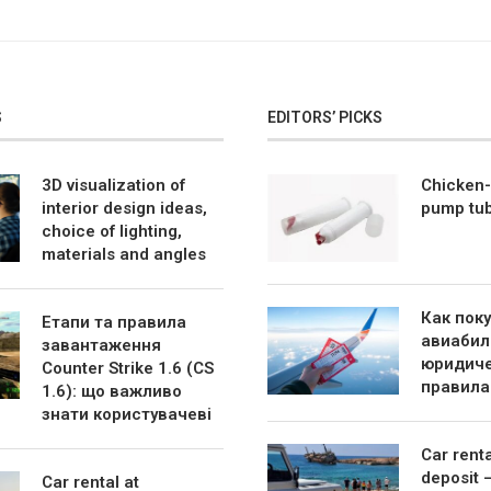
S
EDITORS’ PICKS
3D visualization of
Chicken-
interior design ideas,
pump tu
choice of lighting,
materials and angles
Как пок
Етапи та правила
авиабил
завантаження
юридиче
Counter Strike 1.6 (CS
правила
1.6): що важливо
знати користувачеві
Car rent
deposit 
Car rental at