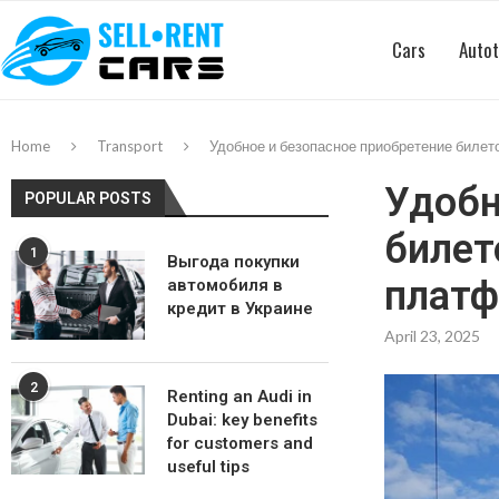
Cars
Autot
Home
Transport
Удобное и безопасное приобретение билет
Удобн
POPULAR POSTS
билет
1
Выгода покупки
платф
автомобиля в
кредит в Украине
April 23, 2025
2
Renting an Audi in
Dubai: key benefits
for customers and
useful tips