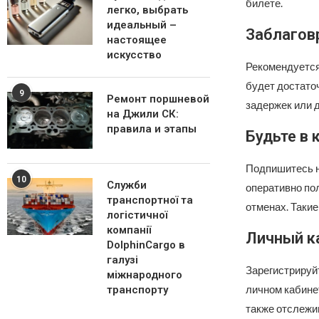
билете.
легко, выбрать
идеальный –
Заблагов
настоящее
искусство
Рекомендуется 
будет достато
9
Ремонт поршневой
задержек или 
на Джили СК:
правила и этапы
Будьте в 
Подпишитесь на
10
Служби
оперативно по
транспортної та
отменах. Таки
логістичної
компанії
Личный к
DolphinCargo в
галузі
Зарегистрируй
міжнародного
личном кабине
транспорту
также отслежи