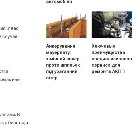
автомобіля
ия. У вас
в случае
Анкерування
Ключевые
мауерлату:
преимущества
хімічний анкер
специализированн
проти шпильок
сервиса для
стся
під ураганний
ремонта АКПП
вітер
ржках или
летами. В
ять билеты, а