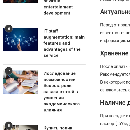
of virtual
entertainment
Актуальн
development
Перед отправл
6
IT staff
известно точн
augmentation: main
информацию мо
features and
advantages of the
Хранение
service
После оплаты б
7
Исследование
Рекомендуется 
возможностей
В некоторых п
Scopus: роль
ознакомьтесь 
заказа статей в
усилении
Наличие 
академического
влияния
При посадке в
паспорт). Убед
8
Купить подик