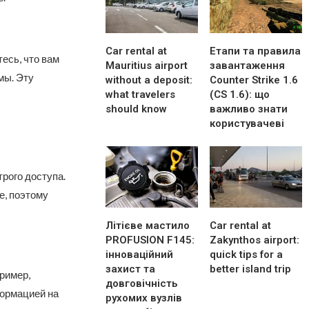
Car rental at
Етапи та правила
есь, что вам
Mauritius airport
завантаження
мы. Эту
without a deposit:
Counter Strike 1.6
what travelers
(CS 1.6): що
should know
важливо знати
користувачеві
рого доступа.
е, поэтому
Літієве мастило
Car rental at
PROFUSION F145:
Zakynthos airport:
інноваційний
quick tips for a
захист та
better island trip
ример,
довговічність
формацией на
рухомих вузлів