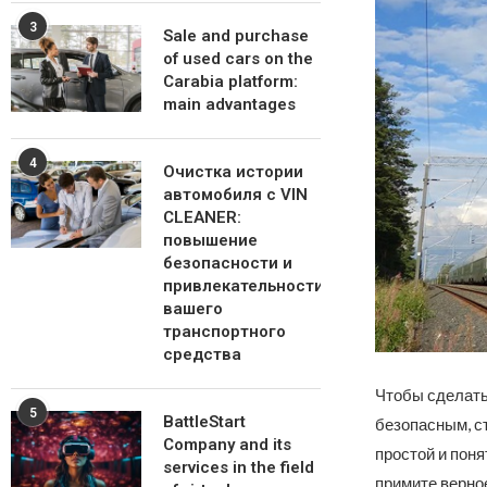
3
Sale and purchase
of used cars on the
Carabia platform:
main advantages
4
Очистка истории
автомобиля с VIN
CLEANER:
повышение
безопасности и
привлекательности
вашего
транспортного
средства
Чтобы сделать
5
BattleStart
безопасным, с
Company and its
простой и пон
services in the field
примите верно