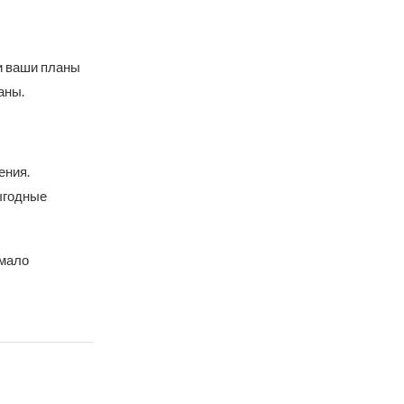
и ваши планы
аны.
ения.
ыгодные
емало