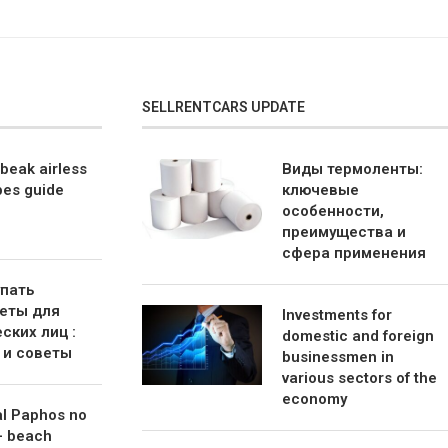
SELLRENTCARS UPDATE
beak airless
Виды термоленты:
bes guide
ключевые
особенности,
преимущества и
сфера применения
упать
еты для
Investments for
ских лиц :
domestic and foreign
 и советы
businessmen in
various sectors of the
economy
al Paphos no
– beach