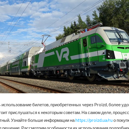
 использование билетов, приобретенных через Proizd, более уд
тоит прислушаться к некоторым советам.
На самом деле, процес
ятный. Узнайте больше информации на
https://proizd.ua/ru
о покуп
е решение. Рассмотрим особенности их использования подробне