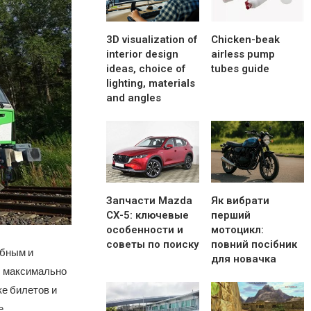
3D visualization of
Chicken-beak
interior design
airless pump
ideas, choice of
tubes guide
lighting, materials
and angles
Запчасти Mazda
Як вибрати
CX-5: ключевые
перший
особенности и
мотоцикл:
советы по поиску
повний посібник
обным и
для новачка
с максимально
ке билетов и
е.