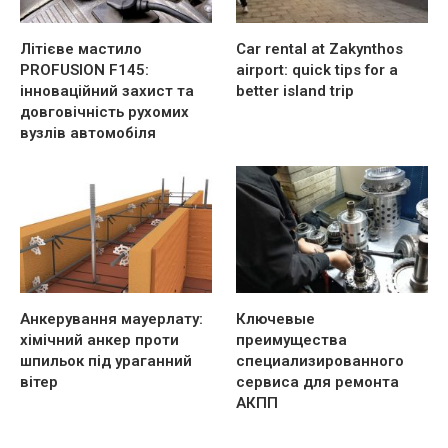
Літієве мастило
Car rental at Zakynthos
PROFUSION F145:
airport: quick tips for a
інноваційний захист та
better island trip
довговічність рухомих
вузлів автомобіля
Анкерування мауерлату:
Ключевые
хімічний анкер проти
преимущества
шпильок під ураганний
специализированного
вітер
сервиса для ремонта
АКПП