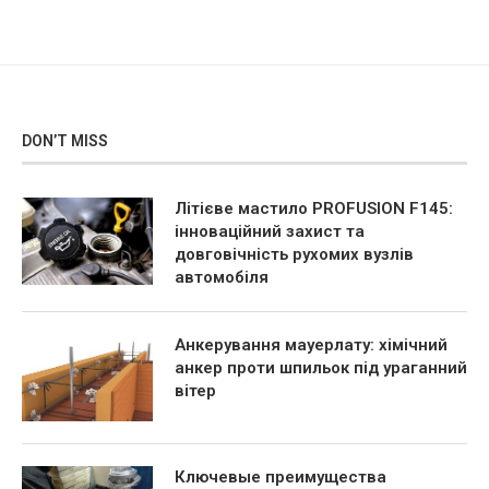
DON’T MISS
Літієве мастило PROFUSION F145:
інноваційний захист та
довговічність рухомих вузлів
автомобіля
Анкерування мауерлату: хімічний
анкер проти шпильок під ураганний
вітер
Ключевые преимущества