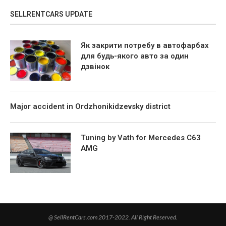
SELLRENTCARS UPDATE
Як закрити потребу в автофарбах
для будь-якого авто за один
дзвінок
Major accident in Ordzhonikidzevsky district
Tuning by Vath for Mercedes C63
AMG
@ SellRentCars.com 2017-2022. All Right Reserved.