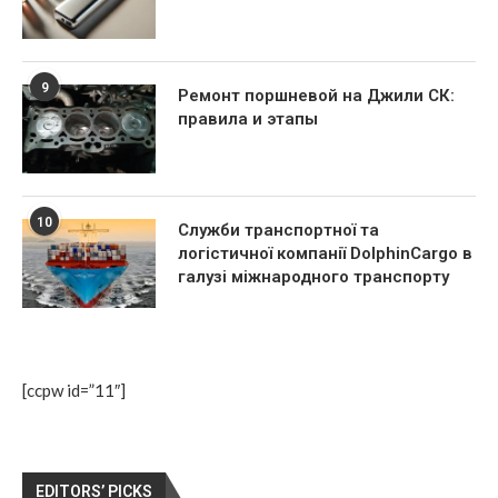
9
Ремонт поршневой на Джили СК:
правила и этапы
10
Служби транспортної та
логістичної компанії DolphinCargo в
галузі міжнародного транспорту
[ccpw id=”11″]
EDITORS’ PICKS