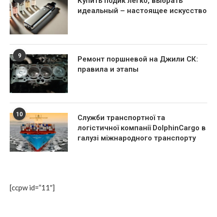
Купить подик легко, выбрать
идеальный – настоящее искусство
9
Ремонт поршневой на Джили СК:
правила и этапы
10
Служби транспортної та
логістичної компанії DolphinCargo в
галузі міжнародного транспорту
[ccpw id=”11″]