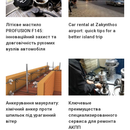
Літієве мастило
Car rental at Zakynthos
PROFUSION F145:
airport: quick tips for a
інноваційний захист та
better island trip
довговічність рухомих
вузлів автомобіля
Анкерування мауерлату:
Ключевые
хімічний анкер проти
преимущества
шпильок під ураганний
специализированного
вітер
сервиса для ремонта
АКПП