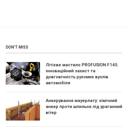
DON’T MISS
Літієве мастило PROFUSION F145:
інноваційний захист та
довговічність рухомих вузлів
автомобіля
Анкерування мауерлату: хімічний
анкер проти шпильок під ураганний
вітер