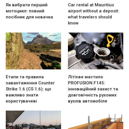
Як вибрати перший
Car rental at Mauritius
мотоцикл: повний
airport without a deposit:
посібник для новачка
what travelers should
know
Етапи та правила
Літієве мастило
завантаження Counter
PROFUSION F145:
Strike 1.6 (CS 1.6): що
інноваційний захист та
важливо знати
довговічність рухомих
користувачеві
вузлів автомобіля