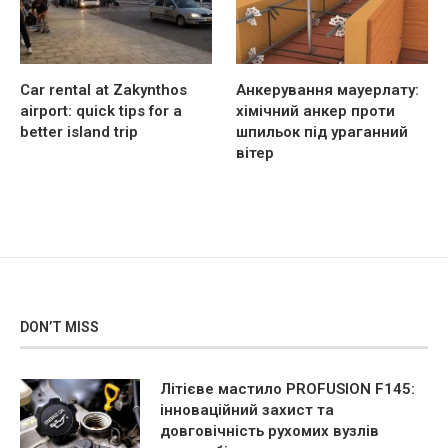
Car rental at Zakynthos
Анкерування мауерлату:
airport: quick tips for a
хімічний анкер проти
better island trip
шпильок під ураганний
вітер
DON’T MISS
Літієве мастило PROFUSION F145:
інноваційний захист та
довговічність рухомих вузлів