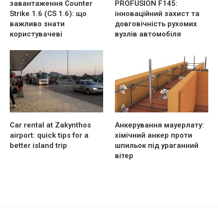
завантаження Counter
PROFUSION F145:
Strike 1.6 (CS 1.6): що
інноваційний захист та
важливо знати
довговічність рухомих
користувачеві
вузлів автомобіля
Car rental at Zakynthos
Анкерування мауерлату:
airport: quick tips for a
хімічний анкер проти
better island trip
шпильок під ураганний
вітер