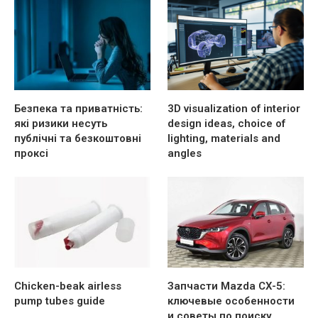
Безпека та приватність:
3D visualization of interior
які ризики несуть
design ideas, choice of
публічні та безкоштовні
lighting, materials and
проксі
angles
Chicken-beak airless
Запчасти Mazda CX-5:
pump tubes guide
ключевые особенности
и советы по поиску