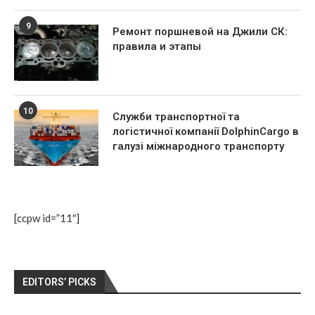
9
Ремонт поршневой на Джили СК:
правила и этапы
10
Служби транспортної та
логістичної компанії DolphinCargo в
галузі міжнародного транспорту
[ccpw id=”11″]
EDITORS’ PICKS