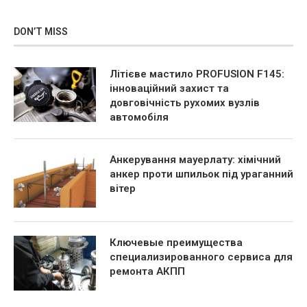
DON’T MISS
Літієве мастило PROFUSION F145:
інноваційний захист та
довговічність рухомих вузлів
автомобіля
Анкерування мауерлату: хімічний
анкер проти шпильок під ураганний
вітер
Ключевые преимущества
специализированного сервиса для
ремонта АКПП