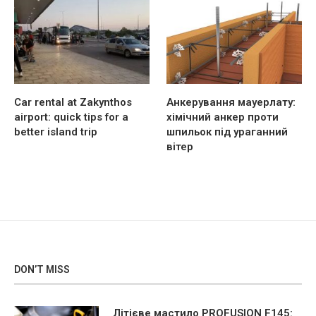
Car rental at Zakynthos
Анкерування мауерлату:
airport: quick tips for a
хімічний анкер проти
better island trip
шпильок під ураганний
вітер
DON’T MISS
Літієве мастило PROFUSION F145: