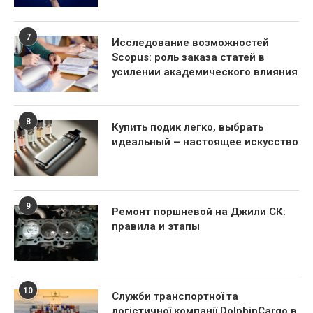
7
Исследование возможностей
Scopus: роль заказа статей в
усилении академического влияния
8
Купить подик легко, выбрать
идеальный – настоящее искусство
9
Ремонт поршневой на Джили СК:
правила и этапы
10
Служби транспортної та
логістичної компанії DolphinCargo в