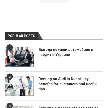
POPULAR POSTS
1
Выгода покупки автомобиля в
кредит в Украине
2
Renting an Audi in Dubai: key
benefits for customers and useful
tips
3
Sale and purchase of used cars on