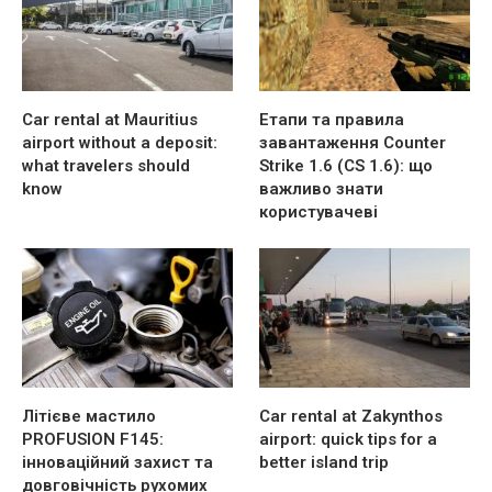
Car rental at Mauritius
Етапи та правила
airport without a deposit:
завантаження Counter
what travelers should
Strike 1.6 (CS 1.6): що
know
важливо знати
користувачеві
Літієве мастило
Car rental at Zakynthos
PROFUSION F145:
airport: quick tips for a
інноваційний захист та
better island trip
довговічність рухомих