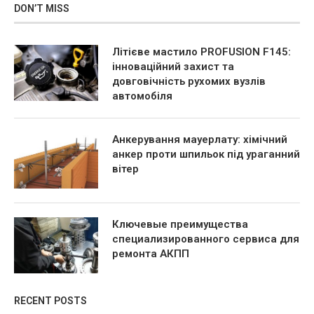
DON’T MISS
Літієве мастило PROFUSION F145:
інноваційний захист та
довговічність рухомих вузлів
автомобіля
Анкерування мауерлату: хімічний
анкер проти шпильок під ураганний
вітер
Ключевые преимущества
специализированного сервиса для
ремонта АКПП
RECENT POSTS