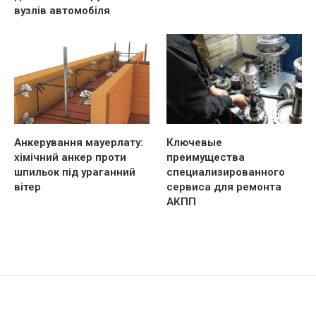
вузлів автомобіля
Анкерування мауерлату:
Ключевые
хімічний анкер проти
преимущества
шпильок під ураганний
специализированного
вітер
сервиса для ремонта
АКПП