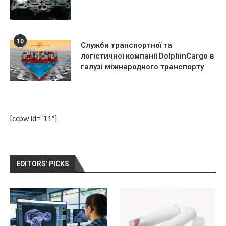
10
Служби транспортної та
логістичної компанії DolphinCargo в
галузі міжнародного транспорту
[ccpw id=”11″]
EDITORS’ PICKS