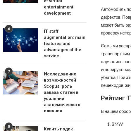
of virtual
entertainment
Автомобиль по
development
дефектов. Пов
может быть ра
6
IT staff
проверку исто
augmentation: main
features and
Самыми распро
advantages of the
транспортным с
service
случались нае
игнорируют ме
7
Исследование
убытка. При эт
возможностей
пешеходов, жив
Scopus: роль
заказа статей в
Рейтинг 
усилении
академического
влияния
В нашем обзор
BMW
8
Купить подик