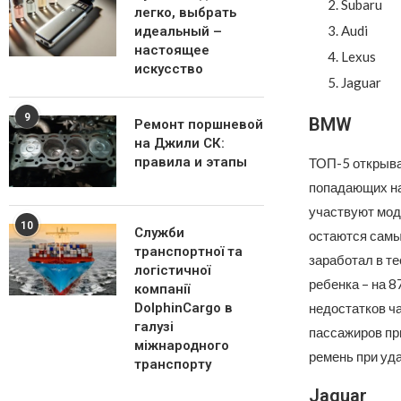
Subaru
легко, выбрать
Audi
идеальный –
настоящее
Lexus
искусство
Jaguar
9
BMW
Ремонт поршневой
на Джили СК:
правила и этапы
ТОП-5 открыва
попадающих на
участвуют моде
10
Служби
остаются самы
транспортної та
заработал в те
логістичної
ребенка – на 
компанії
недостатков ч
DolphinCargo в
галузі
пассажиров пр
міжнародного
ремень при уда
транспорту
Jaguar