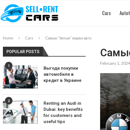
Cars
Autot
Home
Cars
Самые “битые” марки авто
Самые
POPULAR POSTS
February 1, 202
1
Выгода покупки
автомобиля в
кредит в Украине
2
Renting an Audi in
Dubai: key benefits
for customers and
useful tips