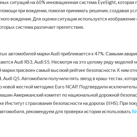
йных ситуаций на 60% инновационная система EyeSight, которая
 помощи при вождении, помогая принимать решения, создавая ус
ного вождения. Для оценки ситуации используется изображение с
которых система различает препятствия.
тых автомобилей марки Audi приближается к 47%. Самыми авар
аются Audi RS3, Audi S5. Несмотря на это целому ряду моделей 
 марки присвоен самый высокий рейтинг безопасности. К ним от
, Audi Q5. Автомобили получили пять звезд в краш-тестах, кото
о новой жесткой методике Euro NCAP. Подтвердили исключител
машин Американский комитет по национальной дорожной безопа
же Институт страхования безопасности на дорогах (IIHS). При пок
автомобиля, рекомендуем для проверки истории использовать
ВИ