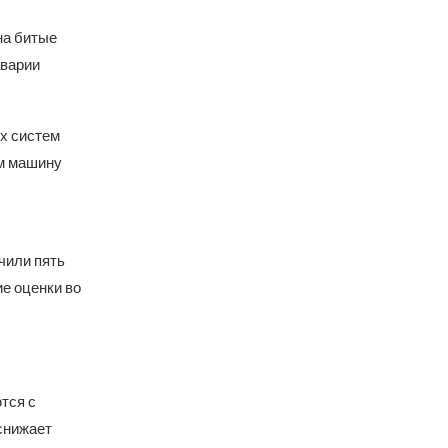
на битые
аварии
х систем
м машину
чили пять
е оценки во
тся с
снижает