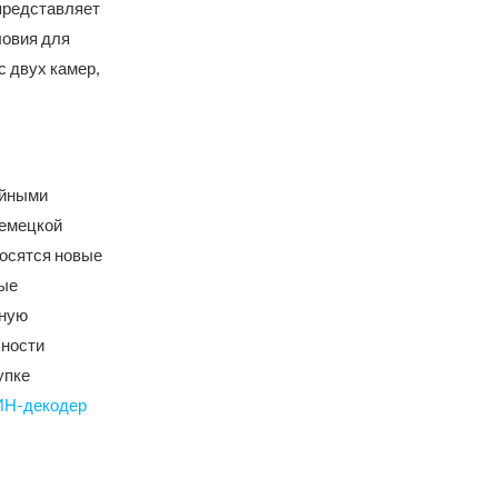
 представляет
ловия для
 двух камер,
ийными
немецкой
носятся новые
рые
ьную
сности
упке
Н-декодер