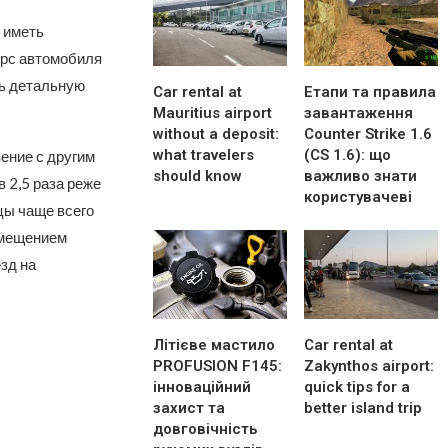
 иметь
урс автомобиля
ть детальную
Car rental at
Етапи та правила
Mauritius airport
завантаження
without a deposit:
Counter Strike 1.6
what travelers
(CS 1.6): що
ение с другим
should know
важливо знати
 2,5 раза реже
користувачеві
цы чаще всего
змещением
зд на
Літієве мастило
Car rental at
PROFUSION F145:
Zakynthos airport:
інноваційний
quick tips for a
захист та
better island trip
довговічність