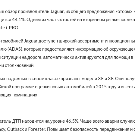
ш обзор производитель Jaguar, из общего предложения которых 
ится 44.1%. Одним из частых гостей на вторичном рынке после 
te i-PRO.
втомобилей Jaguar доступен широкий ассортимент инновационны
елю (ADAS), которые предоставляют информацию об окружающе
 ситуации на дороге, автоматически активируются для помощи в
и столкновений.
ых надежных в своем классе признаны модели XE и XF. Они полу
йской программе оценки новых автомобилей в 2015 году и высоки
ующих номинациях
атель ДТП находится на уровне 46,5%. Чаще всего аварии случаю
cy, Outback и Forester. Повышает безопасность передвижения и 