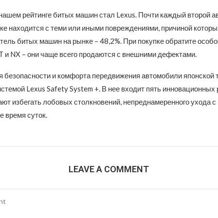
ашем рейтинге битых машин стал Lexus. Почти каждый второй а
ке находится с теми или иными повреждениями, причиной которы
тель битых машин на рынке – 48,2%. При покупке обратите особ
T и NX – они чаще всего продаются с внешними дефектами.
 безопасности и комфорта передвижения автомобили японской т
темой Lexus Safety System +. В нее входит пять инновационных
ают избегать лобовых столкновений, непреднамеренного ухода с
е время суток.
LEAVE A COMMENT