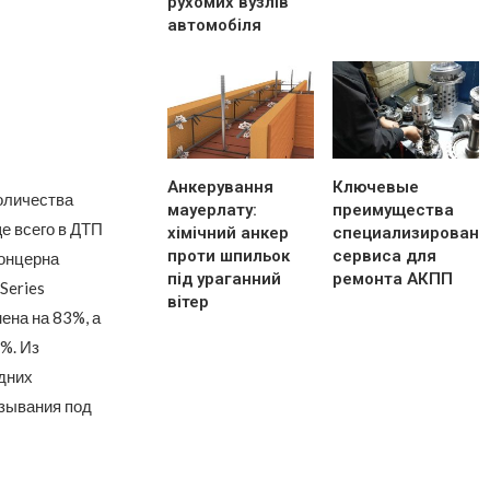
рухомих вузлів
автомобіля
Анкерування
Ключевые
оличества
мауерлату:
преимущества
е всего в ДТП
хімічний анкер
специализированн
проти шпильок
сервиса для
концерна
під ураганний
ремонта АКПП
Series
вітер
ена на 83%, а
%. Из
дних
ьзывания под