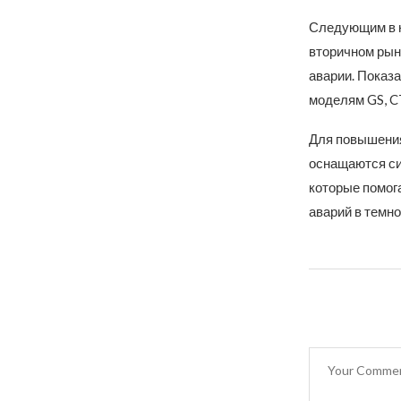
Следующим в н
вторичном рын
аварии. Показа
моделям GS, C
Для повышения
оснащаются сис
которые помог
аварий в темно