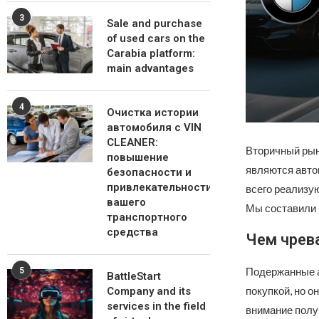
3
Sale and purchase
of used cars on the
Carabia platform:
main advantages
4
Очистка истории
автомобиля с VIN
CLEANER:
Вторичный рын
повышение
являются авто
безопасности и
привлекательности
всего реализую
вашего
Мы составили 
транспортного
средства
Чем чрев
Подержанные а
5
BattleStart
покупкой, но о
Company and its
services in the field
внимание полу