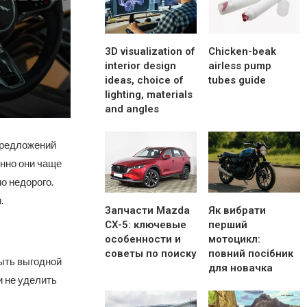
3D visualization of
Chicken-beak
interior design
airless pump
ideas, choice of
tubes guide
lighting, materials
and angles
предложений
нно они чаще
о недорого.
.
Запчасти Mazda
Як вибрати
CX-5: ключевые
перший
особенности и
мотоцикл:
советы по поиску
повний посібник
ыть выгодной
для новачка
и не уделить