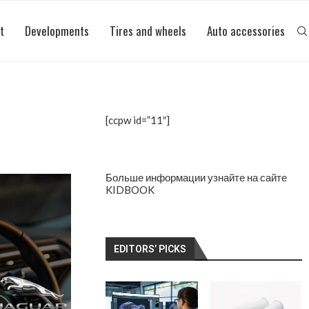
t
Developments
Tires and wheels
Auto accessories
[ccpw id=”11″]
Больше
информации
узнайте на сайте
KIDBOOK
EDITORS’ PICKS