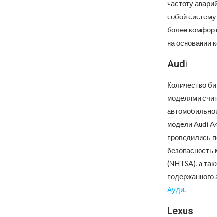
частоту авари
собой систему
более комфорт
на основании 
Audi
Количество би
моделями счит
автомобильной
модели Audi A4
проводились п
безопасность 
(NHTSA), а так
подержанного 
Ауди
.
Lexus