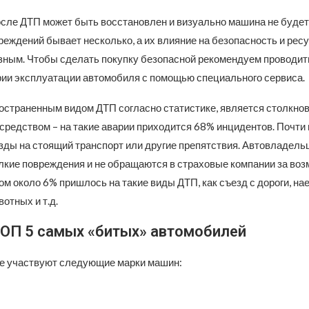
сле ДТП может быть восстановлен и визуально машина не будет
реждений бывает несколько, а их влияние на безопасность и рес
зным. Чтобы сделать покупку безопасной рекомендуем проводи
рии эксплуатации автомобиля с помощью специального сервиса.
страненным видом ДТП согласно статистике, является столкнов
редством – на такие аварии приходится 68% инцидентов. Почти в
зды на стоящий транспорт или другие препятствия. Автовладель
лкие повреждения и не обращаются в страховые компании за во
ом около 6% пришлось на такие виды ДТП, как съезд с дороги, нае
отных и т.д.
ТОП 5 самых «битых» автомобилей
е участвуют следующие марки машин: