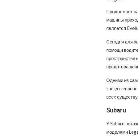
Продолжает на
машины приход
является Evolu
Сегодня для а
помощи водит
пространстве и
предотвращени
Одними из сам
звезд в европе
всех существ
Subaru
У Subaru показ
моделями Lega