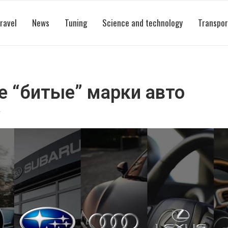
ravel
News
Tuning
Science and technology
Transpor
 “битые” марки авто
4