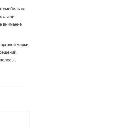
втомобиль на
х стали
ое внимание
орговой марки
 решений,
 полосы,