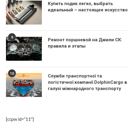
8
Купить подик легко, выбрать
идеальный – настоящее искусство
9
Ремонт поршневой на Джили СК:
правила и этапы
10
Служби транспортної та
логістичної компанії DolphinCargo в
галузі міжнародного транспорту
[ccpw id=”11″]