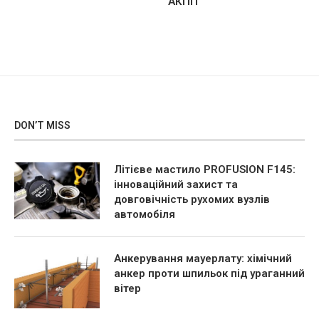
АКПП
DON’T MISS
Літієве мастило PROFUSION F145:
інноваційний захист та
довговічність рухомих вузлів
автомобіля
Анкерування мауерлату: хімічний
анкер проти шпильок під ураганний
вітер