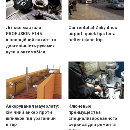
Літієве мастило
Car rental at Zakynthos
PROFUSION F145:
airport: quick tips for a
інноваційний захист та
better island trip
довговічність рухомих
вузлів автомобіля
Анкерування мауерлату:
Ключевые
хімічний анкер проти
преимущества
шпильок під ураганний
специализированного
вітер
сервиса для ремонта