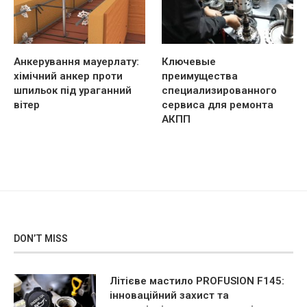
Анкерування мауерлату:
Ключевые
хімічний анкер проти
преимущества
шпильок під ураганний
специализированного
вітер
сервиса для ремонта
АКПП
DON’T MISS
Літієве мастило PROFUSION F145:
інноваційний захист та