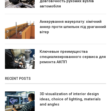
довговічність рухомих вузлів
автомобіля
Анкерування мауерлату: хімічний
анкер проти шпильок під ураганний
вітер
Ключевые преимущества
специализированного сервиса для
ремонта АКПП
RECENT POSTS
3D visualization of interior design
ideas, choice of lighting, materials
and angles