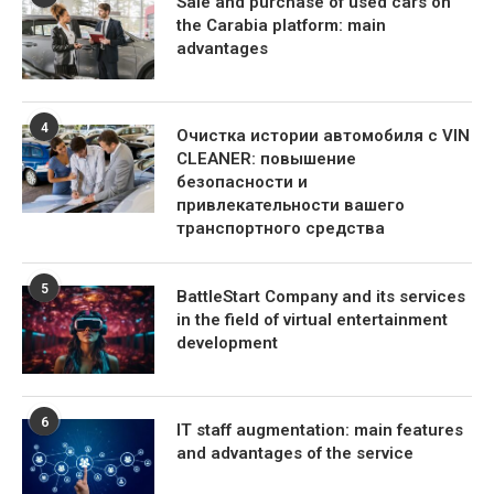
Sale and purchase of used cars on
the Carabia platform: main
advantages
4
Очистка истории автомобиля с VIN
CLEANER: повышение
безопасности и
привлекательности вашего
транспортного средства
5
BattleStart Company and its services
in the field of virtual entertainment
development
6
IT staff augmentation: main features
and advantages of the service