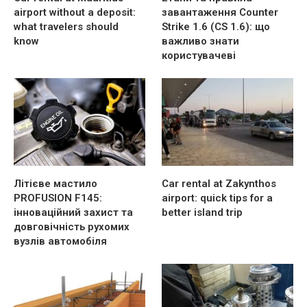
airport without a deposit:
завантаження Counter
what travelers should
Strike 1.6 (CS 1.6): що
know
важливо знати
користувачеві
Літієве мастило
Car rental at Zakynthos
PROFUSION F145:
airport: quick tips for a
інноваційний захист та
better island trip
довговічність рухомих
вузлів автомобіля