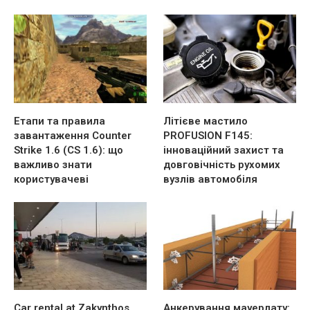
Етапи та правила
Літієве мастило
завантаження Counter
PROFUSION F145:
Strike 1.6 (CS 1.6): що
інноваційний захист та
важливо знати
довговічність рухомих
користувачеві
вузлів автомобіля
Car rental at Zakynthos
Анкерування мауерлату: