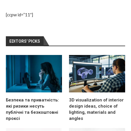
[ccpw id=”11″]
EDITORS’ PICKS
Безпека та приватність:
3D visualization of interior
які ризики несуть
design ideas, choice of
публічні та безкоштовні
lighting, materials and
проксі
angles