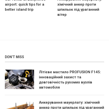
airport: quick tips for a
хімічний анкер проти
better island trip
шпильок під ураганний
вітер
DON’T MISS
Літієве мастило PROFUSION F145:
інноваційний захист та
довговічність рухомих вузлів
автомобіля
Анкерування мауерлату: хімічний
анкер проти шпильок під ураганний