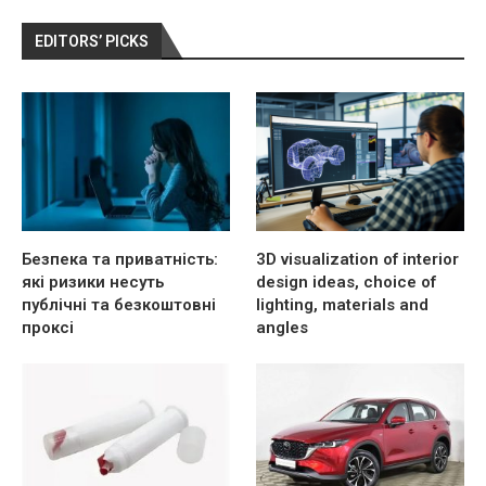
EDITORS’ PICKS
Безпека та приватність:
3D visualization of interior
які ризики несуть
design ideas, choice of
публічні та безкоштовні
lighting, materials and
проксі
angles