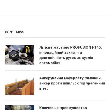
DON’T MISS
Літієве мастило PROFUSION F145:
інноваційний захист та
довговічність рухомих вузлів
автомобіля
Анкерування мауерлату: хімічний
анкер проти шпильок під ураганний
вітер
Ключевые преимущества