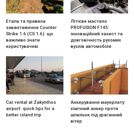
Етапи та правила
Літієве мастило
завантаження Counter
PROFUSION F145:
Strike 1.6 (CS 1.6): що
інноваційний захист та
важливо знати
довговічність рухомих
користувачеві
вузлів автомобіля
Car rental at Zakynthos
Анкерування мауерлату:
airport: quick tips for a
хімічний анкер проти
better island trip
шпильок під ураганний
вітер