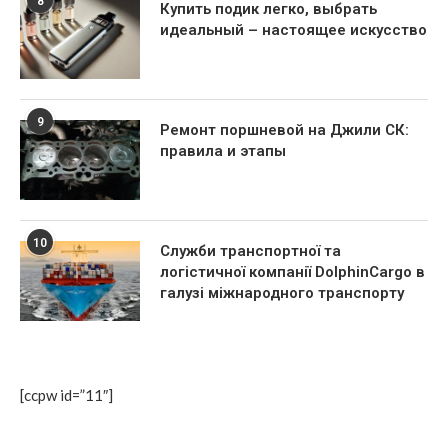
8
Купить подик легко, выбрать
идеальный – настоящее искусство
9
Ремонт поршневой на Джили СК:
правила и этапы
10
Служби транспортної та
логістичної компанії DolphinCargo в
галузі міжнародного транспорту
[ccpw id=”11″]