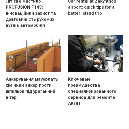
Літієве мастило
Car rental at Zakynthos
PROFUSION F145:
airport: quick tips for a
інноваційний захист та
better island trip
довговічність рухомих
вузлів автомобіля
Анкерування мауерлату:
Ключевые
хімічний анкер проти
преимущества
шпильок під ураганний
специализированного
вітер
сервиса для ремонта
АКПП