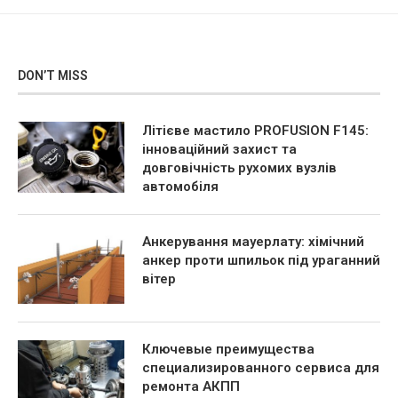
DON’T MISS
Літієве мастило PROFUSION F145:
інноваційний захист та
довговічність рухомих вузлів
автомобіля
Анкерування мауерлату: хімічний
анкер проти шпильок під ураганний
вітер
Ключевые преимущества
специализированного сервиса для
ремонта АКПП