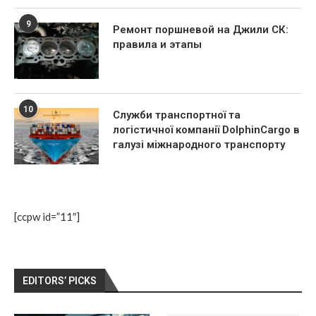
9
Ремонт поршневой на Джили СК:
правила и этапы
10
Служби транспортної та
логістичної компанії DolphinCargo в
галузі міжнародного транспорту
[ccpw id=”11″]
EDITORS’ PICKS