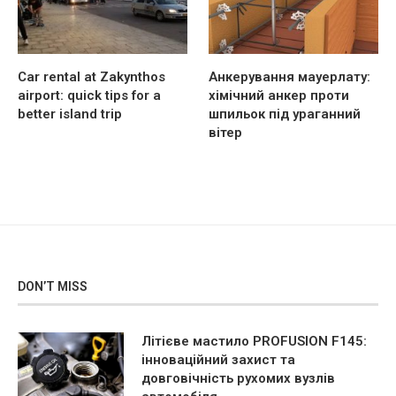
Car rental at Zakynthos
Анкерування мауерлату:
airport: quick tips for a
хімічний анкер проти
better island trip
шпильок під ураганний
вітер
DON’T MISS
Літієве мастило PROFUSION F145:
інноваційний захист та
довговічність рухомих вузлів