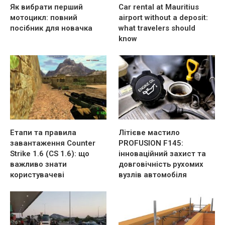
Як вибрати перший
Car rental at Mauritius
мотоцикл: повний
airport without a deposit:
посібник для новачка
what travelers should
know
Етапи та правила
Літієве мастило
завантаження Counter
PROFUSION F145:
Strike 1.6 (CS 1.6): що
інноваційний захист та
важливо знати
довговічність рухомих
користувачеві
вузлів автомобіля