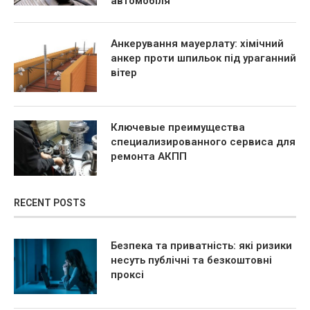
автомобіля
Анкерування мауерлату: хімічний
анкер проти шпильок під ураганний
вітер
Ключевые преимущества
специализированного сервиса для
ремонта АКПП
RECENT POSTS
Безпека та приватність: які ризики
несуть публічні та безкоштовні
проксі