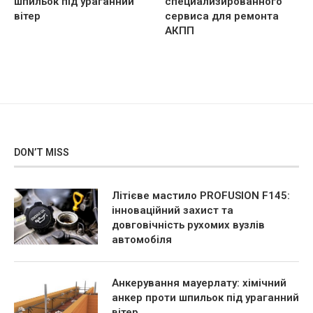
шпильок під ураганний
специализированного
вітер
сервиса для ремонта
АКПП
DON’T MISS
Літієве мастило PROFUSION F145:
інноваційний захист та
довговічність рухомих вузлів
автомобіля
Анкерування мауерлату: хімічний
анкер проти шпильок під ураганний
вітер