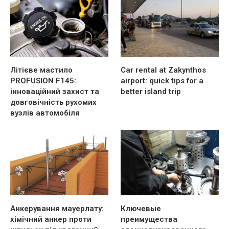
Літієве мастило
Car rental at Zakynthos
PROFUSION F145:
airport: quick tips for a
інноваційний захист та
better island trip
довговічність рухомих
вузлів автомобіля
Анкерування мауерлату:
Ключевые
хімічний анкер проти
преимущества