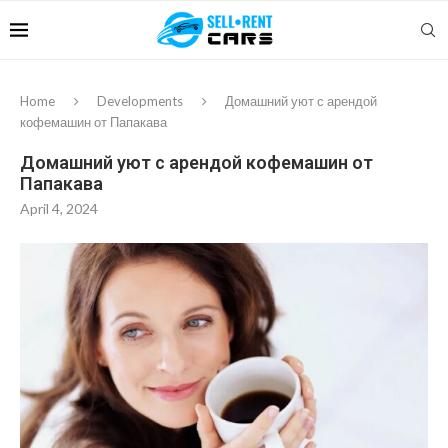
Home
Developments
Домашний уют с арендой
кофемашин от Папакава
Домашний уют с арендой кофемашин от
Папакава
April 4, 2024