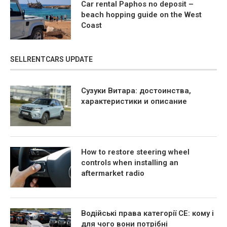
Car rental Paphos no deposit –
beach hopping guide on the West
Coast
SELLRENTCARS UPDATE
Сузуки Витара: достоинства,
характеристики и описание
How to restore steering wheel
controls when installing an
aftermarket radio
Водійські права категорії CE: кому і
для чого вони потрібні