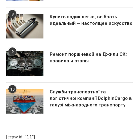
8
Купить подик легко, выбрать
идеальный – настоящее искусство
9
Ремонт поршневой на Джили СК:
правила и этапы
10
Служби транспортної та
логістичної компанії DolphinCargo в
галузі міжнародного транспорту
[ccpw id=”11″]