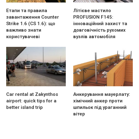
Етапи та правила
Літієве мастило
завантаження Counter
PROFUSION F145:
Strike 1.6 (CS 1.6): що
інноваційний захист та
важливо знати
довговічність рухомих
користувачеві
вузлів автомобіля
Car rental at Zakynthos
Анкерування мауерлату:
airport: quick tips for a
хімічний анкер проти
better island trip
шпильок під ураганний
вітер