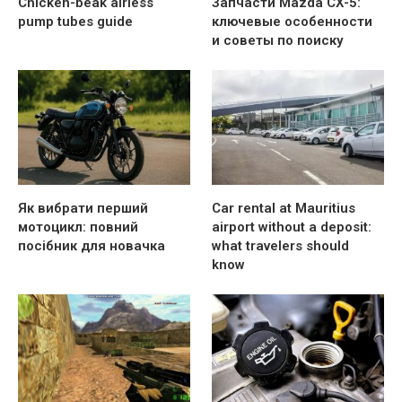
Chicken-beak airless
Запчасти Mazda CX-5:
pump tubes guide
ключевые особенности
и советы по поиску
Як вибрати перший
Car rental at Mauritius
мотоцикл: повний
airport without a deposit:
посібник для новачка
what travelers should
know