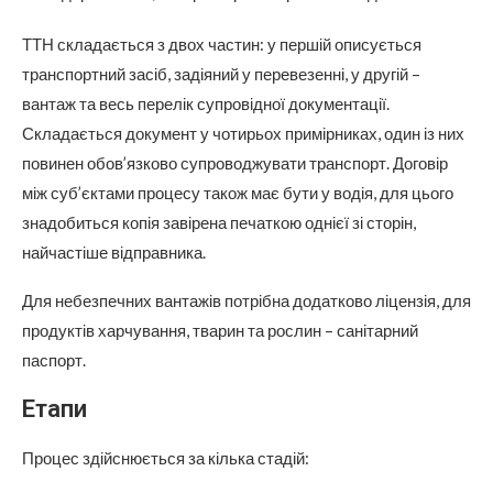
ТТН складається з двох частин: у першій описується
транспортний засіб, задіяний у перевезенні, у другій –
вантаж та весь перелік супровідної документації.
Складається документ у чотирьох примірниках, один із них
повинен обов’язково супроводжувати транспорт. Договір
між суб’єктами процесу також має бути у водія, для цього
знадобиться копія завірена печаткою однієї зі сторін,
найчастіше відправника.
Для небезпечних вантажів потрібна додатково ліцензія, для
продуктів харчування, тварин та рослин – санітарний
паспорт.
Етапи
Процес здійснюється за кілька стадій: